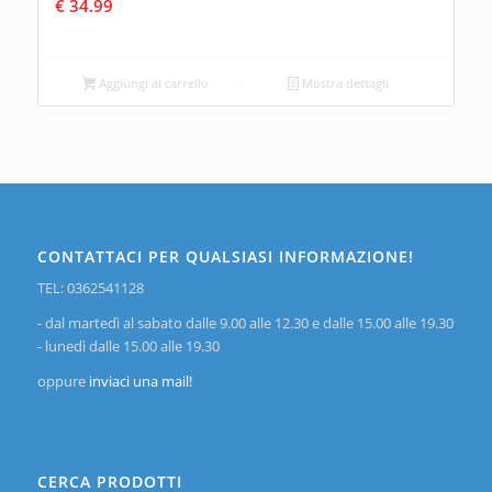
€
34.99
Aggiungi al carrello
Mostra dettagli
CONTATTACI PER QUALSIASI INFORMAZIONE!
TEL: 0362541128
- dal martedì al sabato dalle 9.00 alle 12.30 e dalle 15.00 alle 19.30
- lunedì dalle 15.00 alle 19.30
oppure
inviaci una mail!
CERCA PRODOTTI