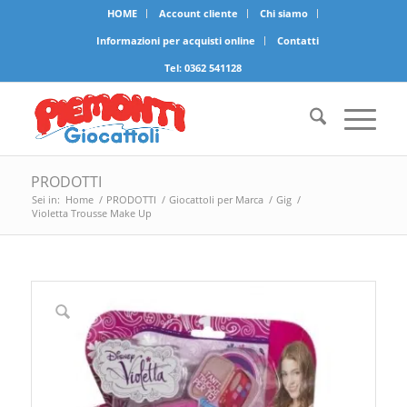
HOME
Account cliente
Chi siamo
Informazioni per acquisti online
Contatti
Tel:
0362 541128
PRODOTTI
Sei in:
Home
/
PRODOTTI
/
Giocattoli per Marca
/
Gig
/
Violetta Trousse Make Up