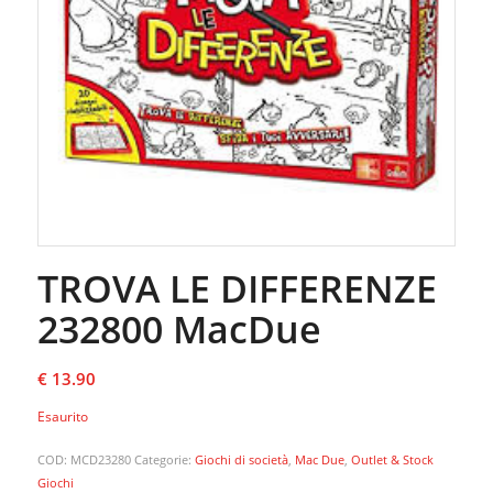
TROVA LE DIFFERENZE
232800 MacDue
€
13.90
Esaurito
COD:
MCD23280
Categorie:
Giochi di società
,
Mac Due
,
Outlet & Stock
Giochi