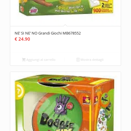
NE’ SI NE’ NO Grandi Giochi MB678552
€
24.90
Aggiungi al carrello
Mostra dettagli