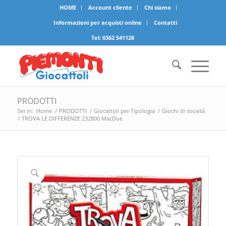
HOME
Account cliente
Chi siamo
Informazioni per acquisti online
Contatti
Tel:
0362 541128
PRODOTTI
Sei in:
Home
/
PRODOTTI
/
Giocattoli per Tipologia
/
Giochi di società
/
TROVA LE DIFFERENZE 232800 MacDue