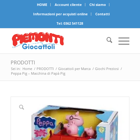
HOME
Account cliente
Chi siamo
Informazioni per acquisti online
Contatti
Tel:
0362 541128
PRODOTTI
Sei in:
Home
/
PRODOTTI
/
Giocattoli per Marca
/
Giochi Preziosi
/
Peppa Pig – Macchina di Papà Pig