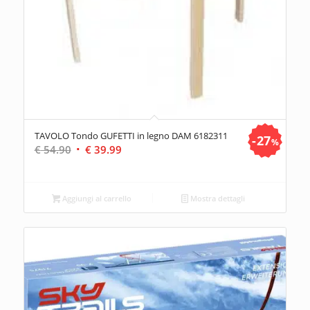
TAVOLO Tondo GUFETTI in legno DAM 6182311
27
%
Il
Il
€
54.90
€
39.99
prezzo
prezzo
originale
attuale
era:
è:
Aggiungi al carrello
Mostra dettagli
€ 54.90.
€ 39.99.