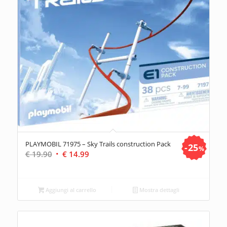
PLAYMOBIL 71975 – Sky Trails construction Pack
25
%
Il
Il
€
19.90
€
14.99
prezzo
prezzo
originale
attuale
era:
è:
Aggiungi al carrello
Mostra dettagli
€ 19.90.
€ 14.99.