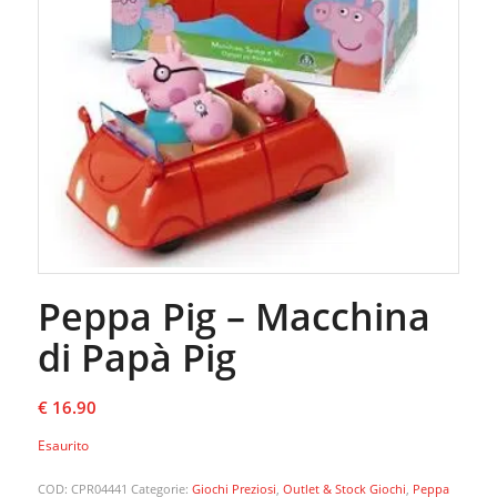
Peppa Pig – Macchina
di Papà Pig
€
16.90
Esaurito
COD:
CPR04441
Categorie:
Giochi Preziosi
,
Outlet & Stock Giochi
,
Peppa