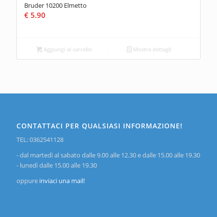
Bruder 10200 Elmetto
€
5.90
Aggiungi al carrello
Mostra dettagli
CONTATTACI PER QUALSIASI INFORMAZIONE!
TEL: 0362541128
- dal martedì al sabato dalle 9.00 alle 12.30 e dalle 15.00 alle 19.30
- lunedì dalle 15.00 alle 19.30
oppure
inviaci una mail!