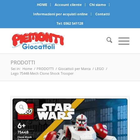
HOME
Account cliente
Chi siamo
Informazioni per acquisti online
Contatti
Tel:
0362 541128
PRODOTTI
Sei in:
Home
/
PRODOTTI
/
Giocattoli per Marca
/
LEGO
/
Lego 75448 Mech Clone Shock Trooper