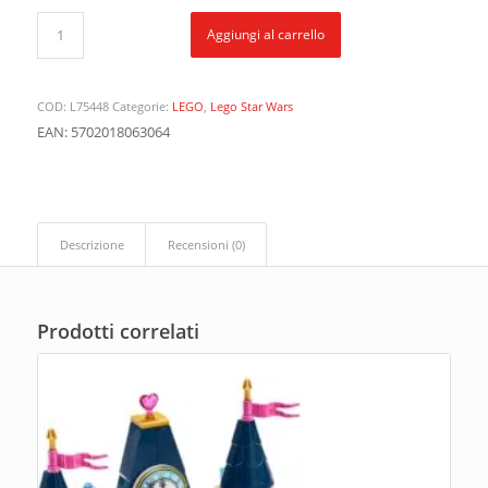
Aggiungi al carrello
COD:
L75448
Categorie:
LEGO
,
Lego Star Wars
EAN: 5702018063064
Descrizione
Recensioni (0)
Prodotti correlati