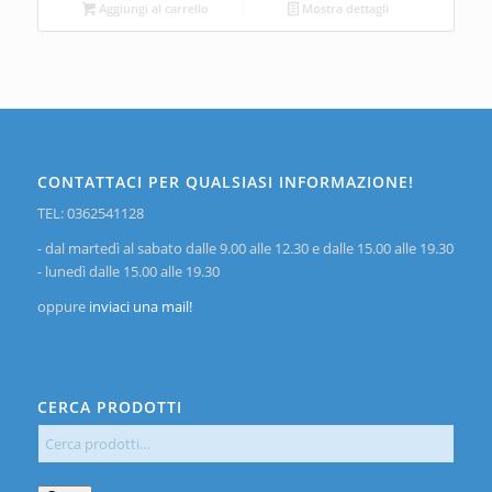
Aggiungi al carrello
Mostra dettagli
CONTATTACI PER QUALSIASI INFORMAZIONE!
TEL: 0362541128
- dal martedì al sabato dalle 9.00 alle 12.30 e dalle 15.00 alle 19.30
- lunedì dalle 15.00 alle 19.30
oppure
inviaci una mail!
CERCA PRODOTTI