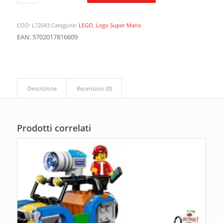
COD:
L72043
Categorie:
LEGO
,
Lego Super Mario
EAN: 5702017816609
Descrizione
Recensioni (0)
Prodotti correlati