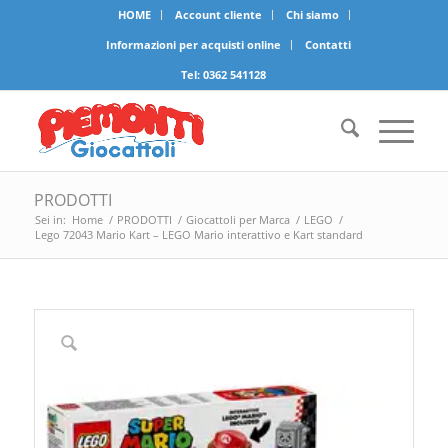
HOME
Account cliente
Chi siamo
Informazioni per acquisti online
Contatti
Tel:
0362 541128
PRODOTTI
Sei in:
Home
/
PRODOTTI
/
Giocattoli per Marca
/
LEGO
/
Lego 72043 Mario Kart – LEGO Mario interattivo e Kart standard